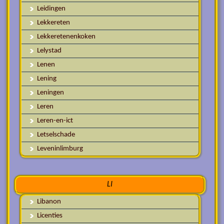
Leidingen
Lekkereten
Lekkeretenenkoken
Lelystad
Lenen
Lening
Leningen
Leren
Leren-en-ict
Letselschade
Leveninlimburg
LI
Libanon
Licenties