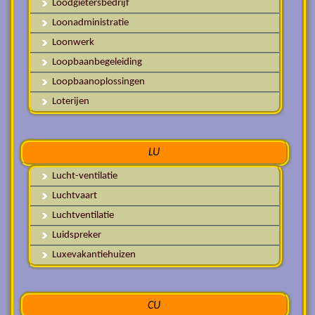
Loodgietersbedrijf
Loonadministratie
Loonwerk
Loopbaanbegeleiding
Loopbaanoplossingen
Loterijen
LU
Lucht-ventilatie
Luchtvaart
Luchtventilatie
Luidspreker
Luxevakantiehuizen
CU