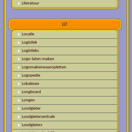
Literatuur
LO
Locatie
Logistiek
Logistieks
Logo-laten-maken
Logomakenwaaropletten
Logopedie
Lokaleseo
Longboard
Longen
Loodgieter
Loodgietercentrale
Loodgieters