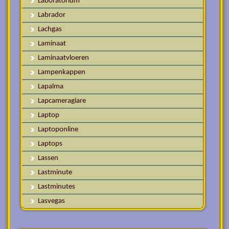
Laboratorium
Labrador
Lachgas
Laminaat
Laminaatvloeren
Lampenkappen
Lapalma
Lapcameragiare
Laptop
Laptoponline
Laptops
Lassen
Lastminute
Lastminutes
Lasvegas